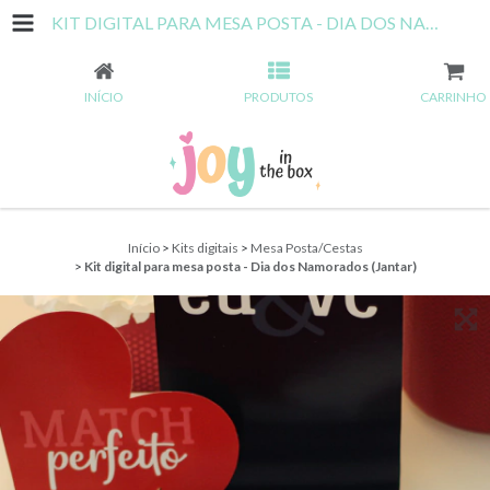
KIT DIGITAL PARA MESA POSTA - DIA DOS NAMORADOS (JANTAR)
INÍCIO
PRODUTOS
CARRINHO
Início
>
Kits digitais
>
Mesa Posta/Cestas
>
Kit digital para mesa posta - Dia dos Namorados (Jantar)