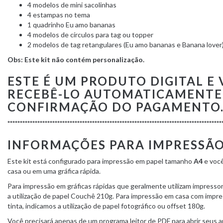
4 modelos de mini sacolinhas
4 estampas no tema
1 quadrinho Eu amo bananas
4 modelos de círculos para tag ou topper
2 modelos de tag retangulares (Eu amo bananas e Banana lover
Obs: Este kit não contém personalização.
ESTE É UM PRODUTO DIGITAL E 
RECEBÊ-LO AUTOMATICAMENTE
CONFIRMAÇÃO DO PAGAMENTO
**************************************************************************************
INFORMAÇÕES PARA IMPRESSÃO 
Este kit está configurado para impressão em papel tamanho
A4
e você
casa ou em uma gráfica rápida.
Para impressão em gráficas rápidas que geralmente utilizam impressora
a utilização de papel Couchê 210g. Para impressão em casa com impres
tinta, indicamos a utilização de papel fotográfico ou offset 180g.
Você precisará apenas de um programa leitor de PDF para abrir seus a